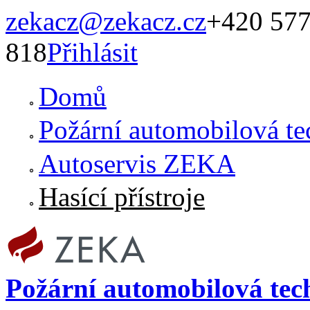
Přejít k menu
zekacz@zekacz.cz
+420 577
818
Přihlásit
Domů
Požární automobilová te
Autoservis ZEKA
Hasící přístroje
Požární automobilová te